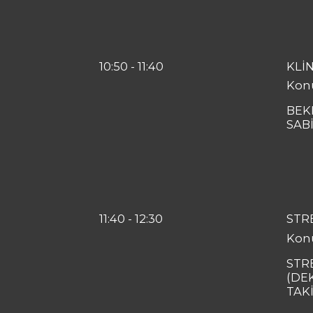
10:50
-
11:40
KLİ
Kon
BEK
SAB
11:40
-
12:30
STR
Kon
STR
(DE
TAKİ