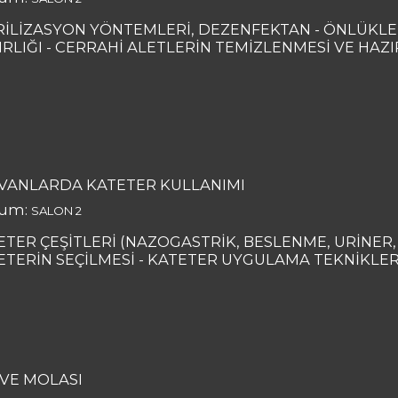
RİLİZASYON YÖNTEMLERİ, DEZENFEKTAN - ÖNLÜKLE
IRLIĞI - CERRAHİ ALETLERİN TEMİZLENMESİ VE HAZ
VANLARDA KATETER KULLANIMI
um:
SALON 2
ETER ÇEŞİTLERİ (NAZOGASTRİK, BESLENME, URİNER,
ETERİN SEÇİLMESİ - KATETER UYGULAMA TEKNİKLER
VE MOLASI